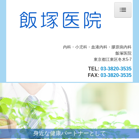
ホーム
当院について
内科・小児科・血液内科・膠原病内科
診療案内
飯塚医院
血液内科・膠原病内科
東京都江東区冬木5-7
TEL:
03-3820-3535
施設のご案内
FAX
:
03-3820-3535
地図、交通案内
個人情報保護方針
インフルエンザワクチン
身近な健康パートナーとして