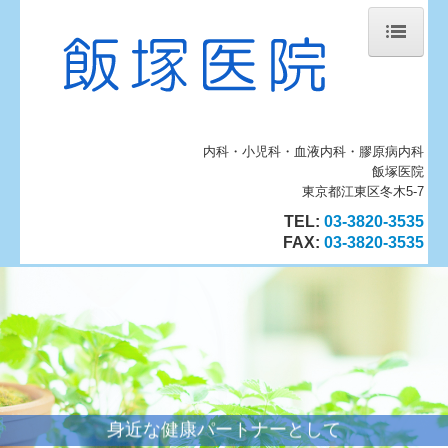
ホーム
当院について
内科・小児科・血液内科・膠原病内科
診療案内
飯塚医院
血液内科・膠原病内科
東京都江東区冬木5-7
TEL:
03-3820-3535
施設のご案内
FAX
:
03-3820-3535
地図、交通案内
個人情報保護方針
インフルエンザワクチン
身近な健康パートナーとして